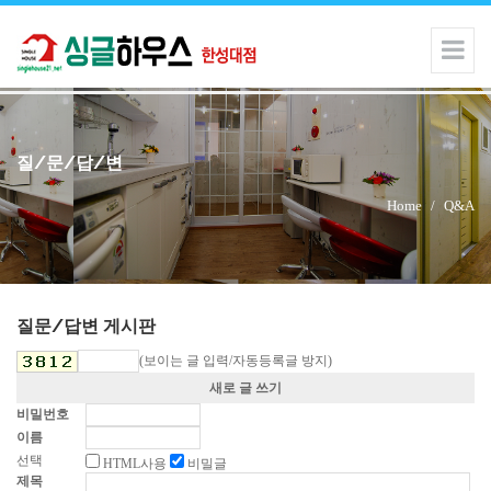
질/문/답/변
Home
/
Q&A
질문/답변 게시판
(보이는 글 입력/자동등록글 방지)
새로 글 쓰기
비밀번호
이름
선택
HTML사용
비밀글
제목