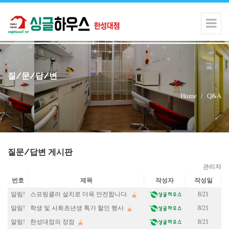
질/문/답/변
Home
/
Q&A
질문/답변 게시판
관리자
번호
제목
작성자
작성일
알림!
스프링클러 설치로 더욱 안전합니다.
8/21
알림!
학생 및 사회초년생 특가 할인 행사
8/21
알림!
한성대점의 장점
8/21