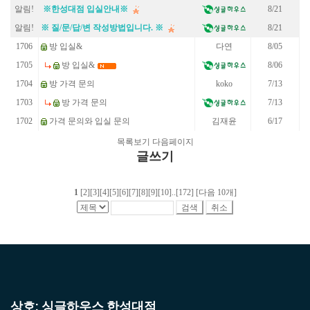
알림!
※한성대점 입실안내※
8/21
알림!
※ 질/문/답/변 작성방법입니다. ※
8/21
1706
방 입실&
다연
8/05
1705
방 입실&
8/06
1704
방 가격 문의
koko
7/13
1703
방 가격 문의
7/13
1702
가격 문의와 입실 문의
김재윤
6/17
목록보기
다음페이지
글쓰기
1
[2]
[3]
[4]
[5]
[6]
[7]
[8]
[9]
[10]
..
[172]
[다음 10개]
상호: 싱글하우스 한성대점